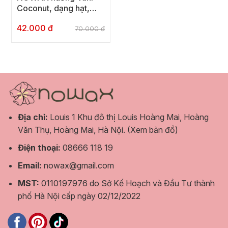
Coconut, dạng hạt,
siêu bám lông, không
42.000 đ
nhựa thông, waxing
70.000 đ
Bikini, Nách và Râu
Địa chỉ:
Louis 1 Khu đô thị Louis Hoàng Mai, Hoàng
Văn Thụ, Hoàng Mai, Hà Nội.
(Xem bản đồ)
Điện thoại:
08666 118 19
Email:
nowax@gmail.com
MST:
0110197976 do Sở Kế Hoạch và Đầu Tư thành
phố Hà Nội cấp ngày 02/12/2022