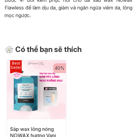
Bước 4: Bôi kem phục hồi cho da sau wax Nowax
Flawless để làm dịu da, giảm và ngăn ngừa viêm da, lông
mọc ngược.
Có thể bạn sẽ thích
Best
Seller
40%
Sáp wax lông nóng
NOWAX hương Vani