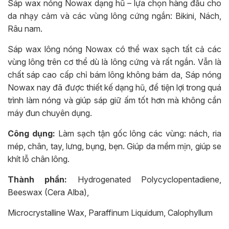
Sáp wax nóng Nowax dạng hũ – lựa chọn hàng đầu cho
da nhạy cảm và các vùng lông cứng ngắn: Bikini, Nách,
Râu nam.
Sáp wax lông nóng Nowax có thể wax sạch tất cả các
vùng lông trên cơ thể dù là lông cứng và rất ngắn. Vẫn là
chất sáp cao cấp chỉ bám lông không bám da, Sáp nóng
Nowax nay đã được thiết kế dạng hũ, để tiện lợi trong quá
trình làm nóng và giúp sáp giữ ấm tốt hơn mà không cần
máy đun chuyên dụng.
Công dụng:
Làm sạch tận gốc lông các vùng: nách, ria
mép, chân, tay, lưng, bụng, bẹn. Giúp da mềm mịn, giúp se
khít lỗ chân lông.
Thành phần:
Hydrogenated Polycyclopentadiene,
Beeswax (Cera Alba),
Microcrystalline Wax, Paraffinum Liquidum, Calophyllum