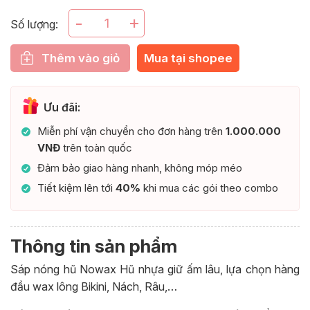
+
-
Số lượng:
Thêm vào giỏ
Mua tại shopee
Ưu đãi:
Miễn phí vận chuyển cho đơn hàng trên
1.000.000
VNĐ
trên toàn quốc
Đảm bảo giao hàng nhanh, không móp méo
Tiết kiệm lên tới
40%
khi mua các gói theo combo
Thông tin sản phẩm
Sáp nóng hũ Nowax Hũ nhựa giữ ấm lâu, lựa chọn hàng
đầu wax lông Bikini, Nách, Râu,…