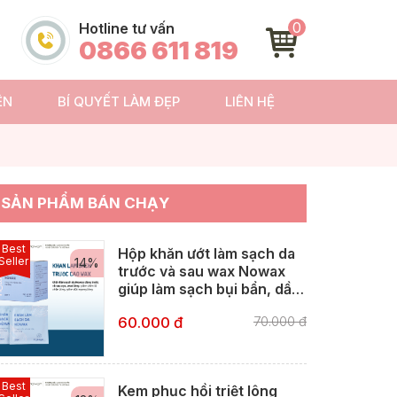
0
Hotline tư vấn
0866 611 819
ỆN
BÍ QUYẾT LÀM ĐẸP
LIÊN HỆ
SẢN PHẨM BÁN CHẠY
Best
Hộp khăn ướt làm sạch da
Seller
14%
trước và sau wax Nowax
giúp làm sạch bụi bẩn, dầu
thừa, vi khuẩn trên da.
70.000 đ
60.000 đ
Best
Kem phục hồi triệt lông