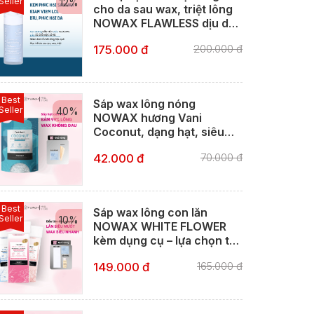
Seller
12%
cho da sau wax, triệt lông
NOWAX FLAWLESS dịu da,
phục hồi da, ngăn ngừa
200.000 đ
175.000 đ
viêm lỗ chân lông
Best
Sáp wax lông nóng
Seller
40%
NOWAX hương Vani
Coconut, dạng hạt, siêu
bám lông, không nhựa
70.000 đ
42.000 đ
thông, waxing Bikini, Nách
và Râu
Best
Sáp wax lông con lăn
Seller
10%
NOWAX WHITE FLOWER
kèm dụng cụ – lựa chọn tốt
nhất cho waxing chân, tay,
165.000 đ
149.000 đ
lưng, bụng, ngực