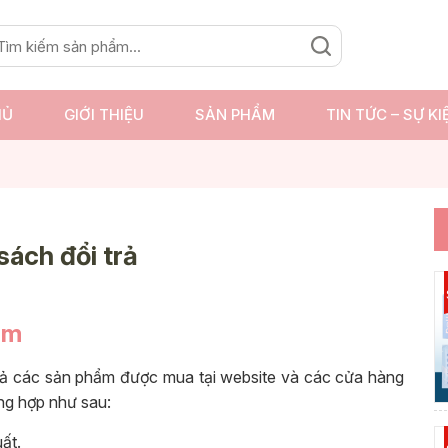
HỦ
GIỚI THIỆU
SẢN PHẨM
TIN TỨC – SỰ KI
sách đổi trả
ẩm
rả các sản phẩm được mua tại website và các cửa hàng
ng hợp như sau:
ất.