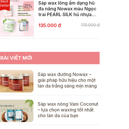
Best
Sáp wax lông ấm dạng hũ
Seller
21%
đa năng Nowax màu Ngọc
trai PEARL SILK hũ nhựa
300g
170.000 đ
135.000 đ
BÀI VIẾT MỚI
Sáp wax đường Nowax –
giải pháp hữu hiệu cho một
làn da trắng sáng mịn màng
Sáp wax nóng Vani Coconut
– lựa chọn waxing tốt nhất
cho làn da của bạn